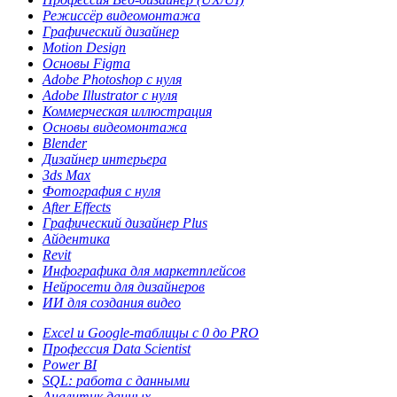
Режиссёр видеомонтажа
Графический дизайнер
Motion Design
Основы Figma
Adobe Photoshop с нуля
Adobe Illustrator с нуля
Коммерческая иллюстрация
Основы видеомонтажа
Blender
Дизайнер интерьера
3ds Max
Фотография с нуля
After Effects
Графический дизайнер Plus
Айдентика
Revit
Инфографика для маркетплейсов
Нейросети для дизайнеров
ИИ для создания видео
Excel и Google-таблицы с 0 до PRO
Профессия Data Scientist
Power BI
SQL: работа с данными
Аналитик данных