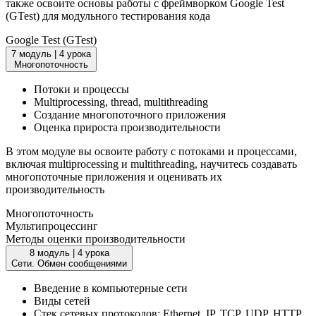
также освоите основы работы с фреймворком Google Test
(GTest) для модульного тестирования кода
Google Test (GTest)
7 модуль
|
4 урока
Многопоточность
Потоки и процессы
Multiprocessing, thread, multithreading
Создание многопоточного приложения
Оценка прироста производительности
В этом модуле вы освоите работу с потоками и процессами,
включая multiprocessing и multithreading, научитесь создавать
многопоточные приложения и оценивать их
производительность
Многопоточность
Мультипроцессинг
Методы оценки производительности
8 модуль
|
4 урока
Сети. Обмен сообщениями
Введение в компьютерные сети
Виды сетей
Стек сетевых протоколов: Ethernet, IP, TCP, UDP, HTTP