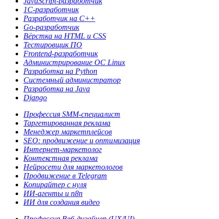
JavaScript-разработчик
1С-разработчик
Разработчик на C++
Go-разработчик
Вёрстка на HTML и CSS
Тестировщик ПО
Frontend-разработчик
Администрирова­ние ОС Linux
Разработка на Python
Системный администратор
Разработка на Java
Django
Профессия SMM-специалист
Таргетированная реклама
Менеджер маркетплейсов
SEO: продвижение и оптимизация
Интернет-маркетолог
Контекстная реклама
Нейросети для маркетологов
Продвижение в Telegram
Копирайтер с нуля
ИИ-агенты и n8n
ИИ для создания видео
Профессия Веб-дизайнер (UX/UI)