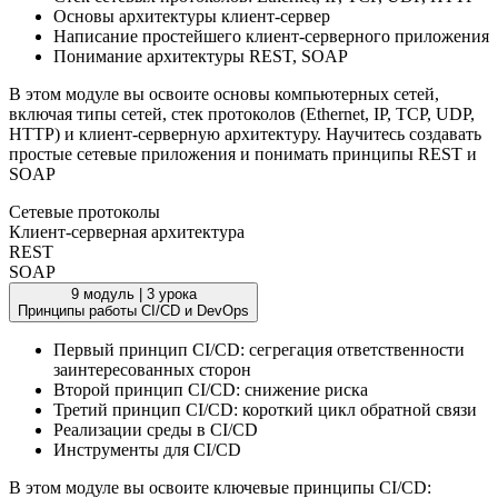
Основы архитектуры клиент-сервер
Написание простейшего клиент-серверного приложения
Понимание архитектуры REST, SOAP
В этом модуле вы освоите основы компьютерных сетей,
включая типы сетей, стек протоколов (Ethernet, IP, TCP, UDP,
HTTP) и клиент-серверную архитектуру. Научитесь создавать
простые сетевые приложения и понимать принципы REST и
SOAP
Сетевые протоколы
Клиент-серверная архитектура
REST
SOAP
9 модуль
|
3 урока
Принципы работы CI/CD и DevOps
Первый принцип CI/CD: сегрегация ответственности
заинтересованных сторон
Второй принцип CI/CD: снижение риска
Третий принцип CI/CD: короткий цикл обратной связи
Реализации среды в CI/CD
Инструменты для CI/CD
В этом модуле вы освоите ключевые принципы CI/CD: