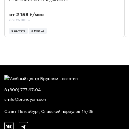
написания контента для сайта
от 2 158
/мес
или 25 900 ₽
8 августа
3 месяца
8 (800) 777-97-04
smile@brunoyam.com
Санкт-Петербург
,
Спасский переулок 14/35