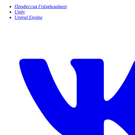
Профессия Геймдизайнер
Unity
Unreal Engine