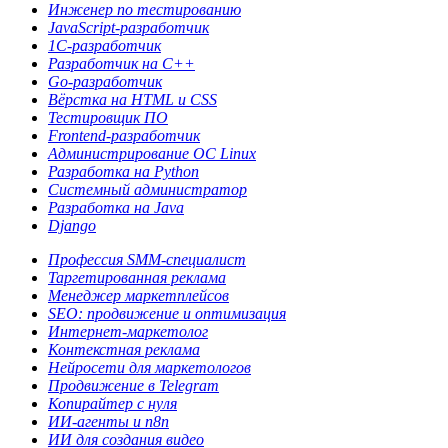
Инженер по тестированию
JavaScript-разработчик
1С-разработчик
Разработчик на C++
Go-разработчик
Вёрстка на HTML и CSS
Тестировщик ПО
Frontend-разработчик
Администрирова­ние ОС Linux
Разработка на Python
Системный администратор
Разработка на Java
Django
Профессия SMM-специалист
Таргетированная реклама
Менеджер маркетплейсов
SEO: продвижение и оптимизация
Интернет-маркетолог
Контекстная реклама
Нейросети для маркетологов
Продвижение в Telegram
Копирайтер с нуля
ИИ-агенты и n8n
ИИ для создания видео