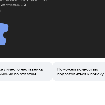
ачественный
й
а личного наставника
Поможем полностью
ичений по ответам
подготовиться к поиску