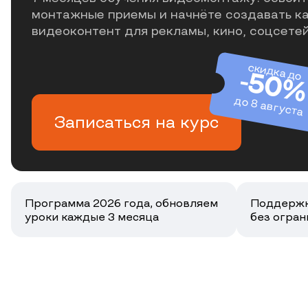
монтажные приемы и начнёте создавать к
видеоконтент для рекламы, кино, соцсете
скидка до
-50%
до 8 августа
Записаться на курс
Программа 2026 года, обновляем
Поддержк
уроки каждые 3 месяца
без огран