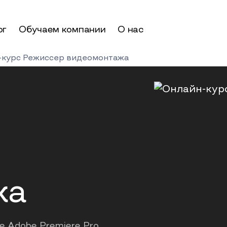
ог
Обучаем компании
О нас
-курс Режиссер видеомонтажа
жа
 Adobe Premiere Pro,