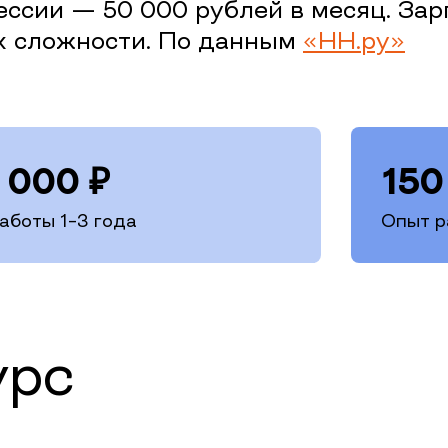
ессии — 50 000 рублей в месяц. За
их сложности. По данным
«HH.ру»
 000
₽
150
аботы 1–3 года
Опыт р
урс