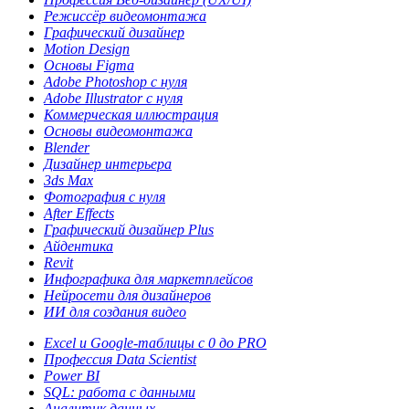
Режиссёр видеомонтажа
Графический дизайнер
Motion Design
Основы Figma
Adobe Photoshop с нуля
Adobe Illustrator с нуля
Коммерческая иллюстрация
Основы видеомонтажа
Blender
Дизайнер интерьера
3ds Max
Фотография с нуля
After Effects
Графический дизайнер Plus
Айдентика
Revit
Инфографика для маркетплейсов
Нейросети для дизайнеров
ИИ для создания видео
Excel и Google-таблицы с 0 до PRO
Профессия Data Scientist
Power BI
SQL: работа с данными
Аналитик данных