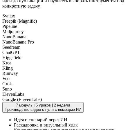
идеи до публикации и научитесь выбирать инструменты под
конкретную задачу.
Syntax
Freepik (Magnific)
Pipeline
Midjourney
NanoBanana
NanoBanana Pro
Seedream
ChatGPT
Higgsfield
Krea
Kling
Runway
Veo
Grok
Suno
ElevenLabs
Google (ElevenLabs)
7 модуль
|
5 уроков
|
2 недели
Производство видео с нуля с помощью ИИ
Идея и сценарий через ИИ
Раскадровка и визуальный язык