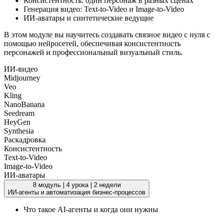
Консистентность: один персонаж в разных сценах
Генерация видео: Text-to-Video и Image-to-Video
ИИ-аватары и синтетические ведущие
В этом модуле вы научитесь создавать связное видео с нуля с
помощью нейросетей, обеспечивая консистентность
персонажей и профессиональный визуальный стиль.
ИИ-видео
Midjourney
Veo
Kling
NanoBanana
Seedream
HeyGen
Synthesia
Раскадровка
Консистентность
Text-to-Video
Image-to-Video
ИИ-аватары
8 модуль
|
4 урока
|
2 недели
ИИ-агенты и автоматизация бизнес-процессов
Что такое AI-агенты и когда они нужны