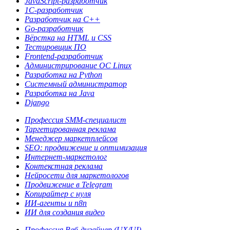
JavaScript-разработчик
1С-разработчик
Разработчик на C++
Go-разработчик
Вёрстка на HTML и CSS
Тестировщик ПО
Frontend-разработчик
Администрирова­ние ОС Linux
Разработка на Python
Системный администратор
Разработка на Java
Django
Профессия SMM-специалист
Таргетированная реклама
Менеджер маркетплейсов
SEO: продвижение и оптимизация
Интернет-маркетолог
Контекстная реклама
Нейросети для маркетологов
Продвижение в Telegram
Копирайтер с нуля
ИИ-агенты и n8n
ИИ для создания видео
Профессия Веб-дизайнер (UX/UI)