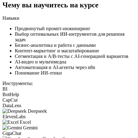
Чему вы научитесь на курсе
Навыки
Продвинутый промпт-инжиниринг
Выбор оптимальных ИИ-интрументов для решения
задач
Бизнес-аналитика и работа с данными
Контент-маркетинг и масштабирование
Сегментация и A/B-тесты с AI-генерацией вариантов
AI-видео и мультимедиа
Автоматизация и AI-агенты через n8n
Понимание ИИ-этики
Инструменты:
BI
BotHelp
CapCut
DataLens
Deepseek
ElevenLabs
Excel
Gemini
GigaChat