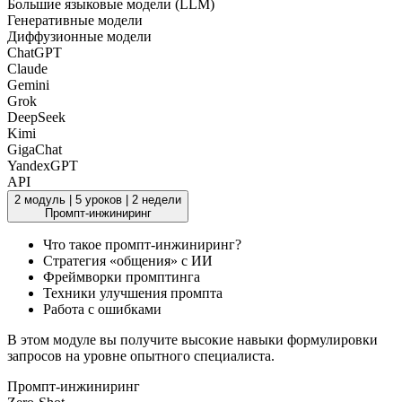
Большие языковые модели (LLM)
Генеративные модели
Диффузионные модели
ChatGPT
Claude
Gemini
Grok
DeepSeek
Kimi
GigaChat
YandexGPT
API
2 модуль
|
5 уроков
|
2 недели
Промпт-инжиниринг
Что такое промпт-инжиниринг?
Стратегия «общения» с ИИ
Фреймворки промптинга
Техники улучшения промпта
Работа с ошибками
В этом модуле вы получите высокие навыки формулировки
запросов на уровне опытного специалиста.
Промпт-инжиниринг