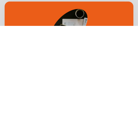
Образование
Налоговый вычет за обучение на
онлайн-курсах: рассказываем, как
вернуть 13%
Кто вправе рассчитывать на
компенсацию, какие понадобятся
документы, куда, когда и как их
подавать — рассказываем в этом
материале