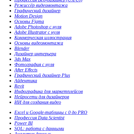
Режиссёр видеомонтажа
Графический дизайнер
Motion Design
Основы Figma
Adobe Photoshop с нуля
Adobe Illustrator с нуля
Коммерческая иллюстрация
Основы видеомонтажа
Blender
Дизайнер интерьера
3ds Max
Фотография с нуля
After Effects
Графический дизайнер Plus
Айдентика
Revit
Инфографика для маркетплейсов
Нейросети для дизайнеров
ИИ для создания видео
Excel и Google-таблицы с 0 до PRO
Профессия Data Scientist
Power BI
SQL: работа с данными
Аналитик данных