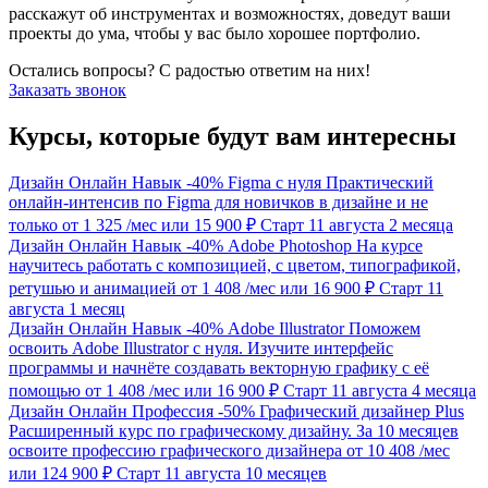
расскажут об инструментах и возможностях, доведут ваши
проекты до ума, чтобы у вас было хорошее портфолио.
Остались вопросы? С радостью ответим на них!
Заказать звонок
Курсы, которые будут вам интересны
Дизайн
Онлайн
Навык
-40%
Figma с нуля
Практический
онлайн-интенсив по Figma для новичков в дизайне и не
только
от 1 325
/мес
или 15 900 ₽
Старт 11 августа
2 месяца
Дизайн
Онлайн
Навык
-40%
Adobe Photoshop
На курсе
научитесь работать с композицией, с цветом, типографикой,
ретушью и анимацией
от 1 408
/мес
или 16 900 ₽
Старт 11
августа
1 месяц
Дизайн
Онлайн
Навык
-40%
Adobe Illustrator
Поможем
освоить Adobe Illustrator с нуля. Изучите интерфейс
программы и начнёте создавать векторную графику с её
помощью
от 1 408
/мес
или 16 900 ₽
Старт 11 августа
4 месяца
Дизайн
Онлайн
Профессия
-50%
Графический дизайнер Plus
Расширенный курс по графическому дизайну. За 10 месяцев
освоите профессию графического дизайнера
от 10 408
/мес
или 124 900 ₽
Старт 11 августа
10 месяцев