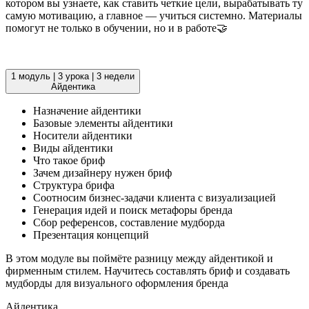
котором вы узнаете, как ставить четкие цели, вырабатывать ту
самую мотивацию, а главное — учиться системно. Материалы
помогут не только в обучении, но и в работе🤝
1 модуль
|
3 урока
|
3 недели
Айдентика
Назначение айдентики
Базовые элементы айдентики
Носители айдентики
Виды айдентики
Что такое бриф
Зачем дизайнеру нужен бриф
Структура брифа
Соотносим бизнес-задачи клиента с визуализацией
Генерация идей и поиск метафоры бренда
Сбор референсов, составление мудборда
Презентация концепций
В этом модуле вы поймёте разницу между айдентикой и
фирменным стилем. Научитесь составлять бриф и создавать
мудборды для визуального оформления бренда
Айдентика