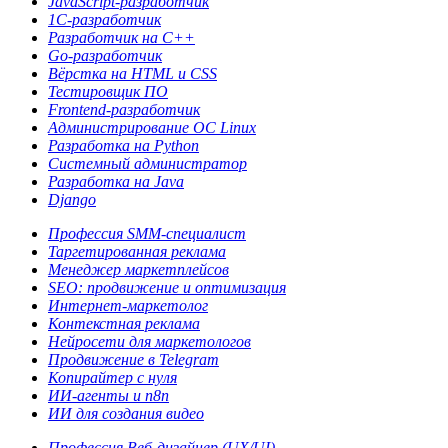
JavaScript-разработчик
1С-разработчик
Разработчик на C++
Go-разработчик
Вёрстка на HTML и CSS
Тестировщик ПО
Frontend-разработчик
Администрирова­ние ОС Linux
Разработка на Python
Системный администратор
Разработка на Java
Django
Профессия SMM-специалист
Таргетированная реклама
Менеджер маркетплейсов
SEO: продвижение и оптимизация
Интернет-маркетолог
Контекстная реклама
Нейросети для маркетологов
Продвижение в Telegram
Копирайтер с нуля
ИИ-агенты и n8n
ИИ для создания видео
Профессия Веб-дизайнер (UX/UI)