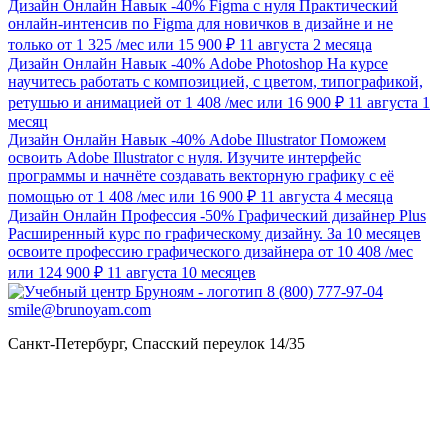
Дизайн
Онлайн
Навык
-40%
Figma с нуля
Практический
онлайн-интенсив по Figma для новичков в дизайне и не
только
от 1 325
/мес
или 15 900 ₽
11 августа
2 месяца
Дизайн
Онлайн
Навык
-40%
Adobe Photoshop
На курсе
научитесь работать с композицией, с цветом, типографикой,
ретушью и анимацией
от 1 408
/мес
или 16 900 ₽
11 августа
1
месяц
Дизайн
Онлайн
Навык
-40%
Adobe Illustrator
Поможем
освоить Adobe Illustrator с нуля. Изучите интерфейс
программы и начнёте создавать векторную графику с её
помощью
от 1 408
/мес
или 16 900 ₽
11 августа
4 месяца
Дизайн
Онлайн
Профессия
-50%
Графический дизайнер Plus
Расширенный курс по графическому дизайну. За 10 месяцев
освоите профессию графического дизайнера
от 10 408
/мес
или 124 900 ₽
11 августа
10 месяцев
8 (800) 777-97-04
smile@brunoyam.com
Санкт-Петербург
,
Спасский переулок 14/35