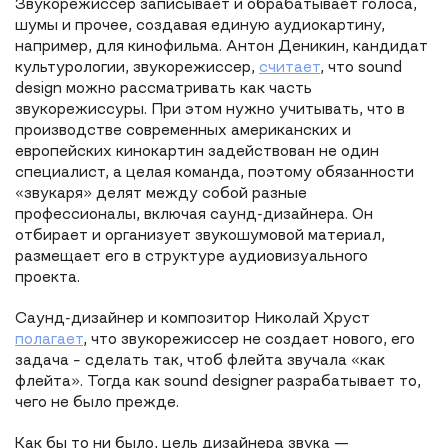
Звукорежиссер записывает и обрабатывает голоса,
шумы и прочее, создавая единую аудиокартину,
например, для кинофильма. Антон Деникин, кандидат
культурологии, звукорежиссер,
считает
, что sound
design можно рассматривать как часть
звукорежиссуры. При этом нужно учитывать, что в
производстве современных американских и
европейских кинокартин задействован не один
специалист, а целая команда, поэтому обязанности
«звукаря» делят между собой разные
профессионалы, включая саунд-дизайнера. Он
отбирает и организует звукошумовой материал,
размещает его в структуре аудиовизуального
проекта.
Саунд-дизайнер и композитор Николай Хруст
полагает
, что звукорежиссер не создает нового, его
задача – сделать так, чтоб флейта звучала «как
флейта». Тогда как sound designer разрабатывает то,
чего не было прежде.
Как бы то ни было, цель дизайнера звука —